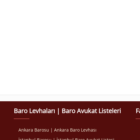
Baro Levhaları | Baro Avukat Listeleri
F
Ankara Barosu | Ankara Baro Levhası
İstanbul Barosu | İstanbul Baro Avukat Listesi