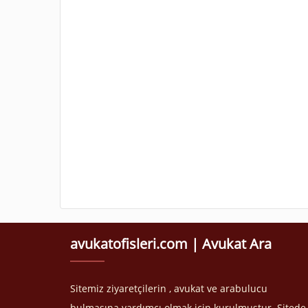
avukatofisleri.com | Avukat Ara
Sitemiz ziyaretçilerin , avukat ve arabulucu
bulmasına yardımcı olmak için kurulmuştur. Sitede