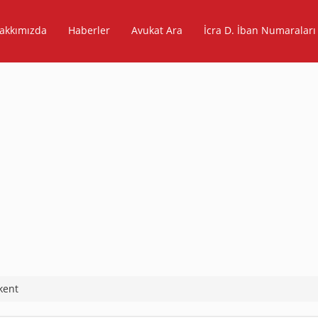
akkımızda
Haberler
Avukat Ara
İcra D. İban Numaraları
kent