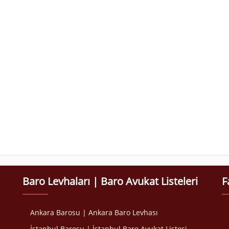
Baro Levhaları | Baro Avukat Listeleri
F
Ankara Barosu | Ankara Baro Levhası
İstanbul Barosu | İstanbul Baro Avukat Listesi