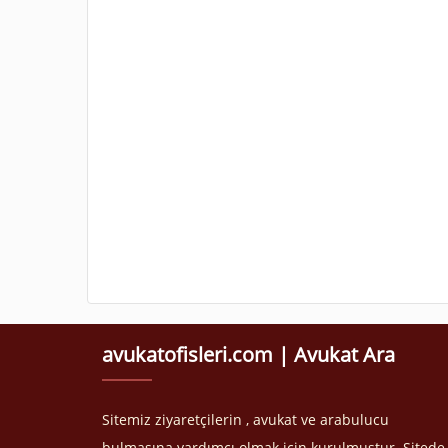
avukatofisleri.com | Avukat Ara
Sitemiz ziyaretçilerin , avukat ve arabulucu
bulmasına yardımcı olmak için kurulmuştur. Sitede