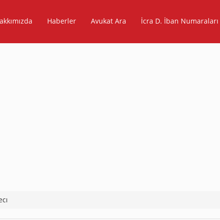
akkımızda
Haberler
Avukat Ara
İcra D. İban Numaraları
ecı