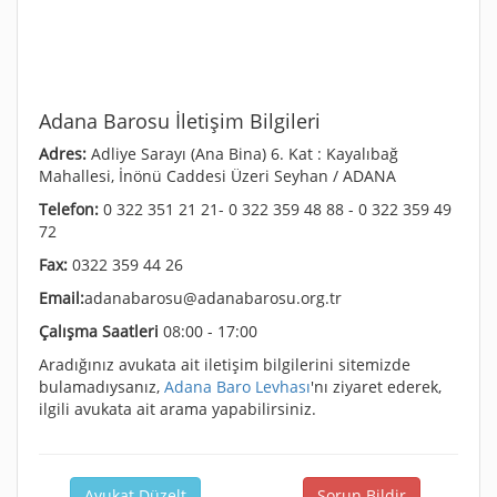
Adana Barosu İletişim Bilgileri
Adres:
Adliye Sarayı (Ana Bina) 6. Kat : Kayalıbağ
Mahallesi, İnönü Caddesi Üzeri Seyhan / ADANA
Telefon:
0 322 351 21 21- 0 322 359 48 88 - 0 322 359 49
72
Fax:
0322 359 44 26
Email:
adanabarosu@adanabarosu.org.tr
Çalışma Saatleri
08:00 - 17:00
Aradığınız avukata ait iletişim bilgilerini sitemizde
bulamadıysanız,
Adana Baro Levhası
'nı ziyaret ederek,
ilgili avukata ait arama yapabilirsiniz.
Avukat Düzelt
Sorun Bildir