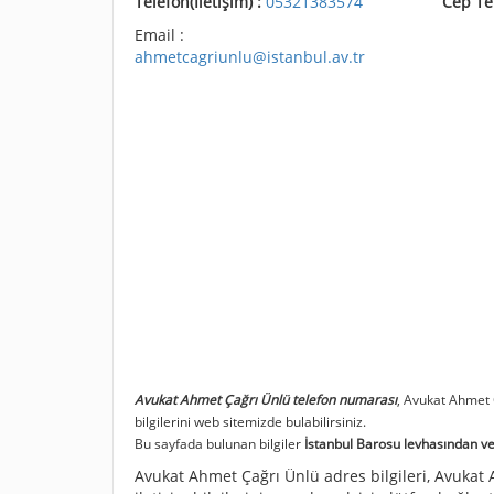
Telefon(İletişim) :
05321383574
Cep Te
Email :
ahmetcagriunlu@istanbul.av.tr
Avukat Ahmet Çağrı Ünlü telefon numarası
, Avukat Ahmet
bilgilerini web sitemizde bulabilirsiniz.
Bu sayfada bulunan bilgiler
İstanbul Barosu levhasından ve 
Avukat Ahmet Çağrı Ünlü adres bilgileri, Avukat 