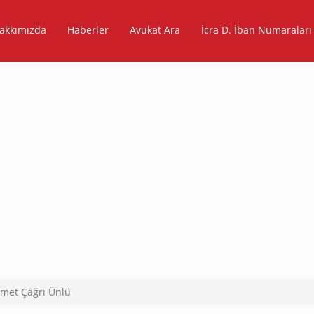
akkımızda
Haberler
Avukat Ara
İcra D. İban Numaraları
met Çağrı Ünlü