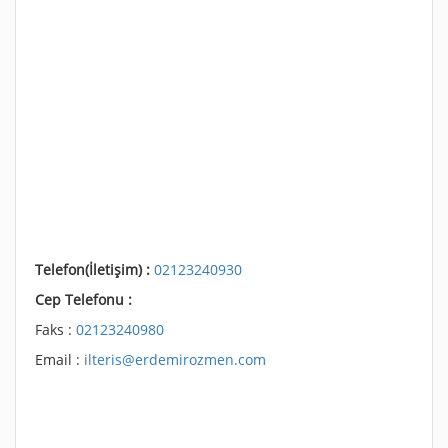
Telefon(İletişim) :
02123240930
Cep Telefonu :
Faks :
02123240980
Email :
ilteris@erdemirozmen.com