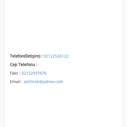
Telefon(İletişim) :
02122526122
Cep Telefonu :
Faks :
02122937676
Email :
aslitireli@yahoo.com