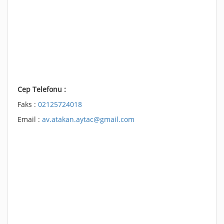
Cep Telefonu :
Faks :
02125724018
Email :
av.atakan.aytac@gmail.com