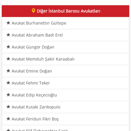
Diğer İstanbul Barosu Avukatları
Avukat Burhanettın Gültepe
Avukat Abraham Badi Erel
Avukat Güngör Doğan
Avukat Memduh Şakir Karaabalı
Avukat Emine Doğan
Avukat Fehmi Teker
Avukat Edip Keçecioğlu
Avukat Kutaki Zarikopulo
Avukat Feridun Fikri Boş
Avukat Elif Özbayraktar Şanlı