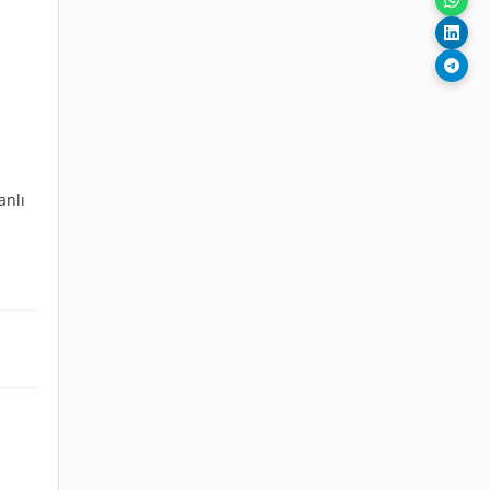
a
anlı