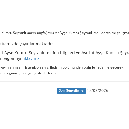
e Kumru Şeyranlı
adres bilgisi
, Avukat Ayşe Kumru Şeyranlı mail adresi ve çalışm
b sitemizde yayınlanmaktadır.
at Ayşe Kumru Şeyranlı telefon bilgileri ve Avukat Ayşe Kumru Şeyr
en bağlantıyı
tıklayınız.
e yayınlanmasını istemiyorsanız, iletişim bölümünden bizimle iletişime geçerek
iz 3 iş günü içinde gerçekleştirilecektir.
18/02/2026
Son Güncelleme: