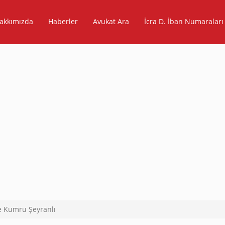
akkımızda
Haberler
Avukat Ara
İcra D. İban Numaraları
e Kumru Şeyranlı