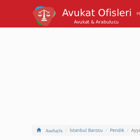
H
İstanbul Barosu
Pendik
Ayş
AnaSayfa