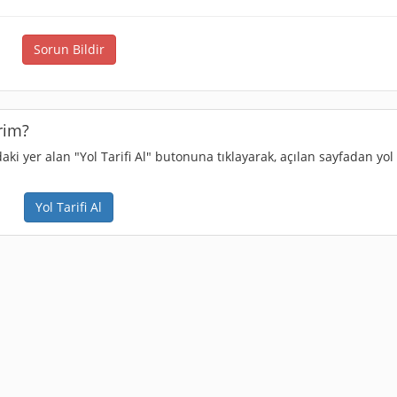
Sorun Bildir
rim?
i yer alan "Yol Tarifi Al" butonuna tıklayarak, açılan sayfadan yol t
Yol Tarifi Al