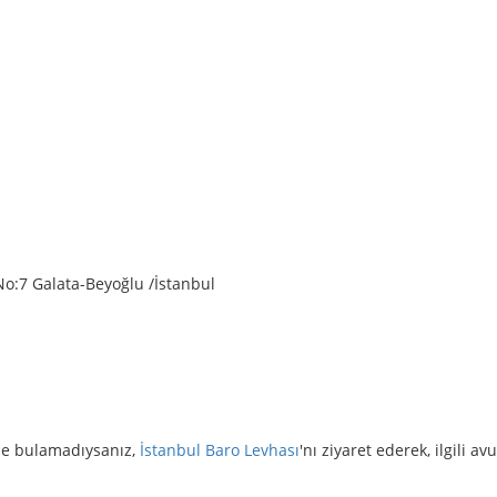
o:7 Galata-Beyoğlu /İstanbul
izde bulamadıysanız,
İstanbul Baro Levhası
'nı ziyaret ederek, ilgili av