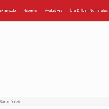
akkımızda
Haberler
Avukat Ara
İcra D. İban Numaraları
 Canan Yetkin