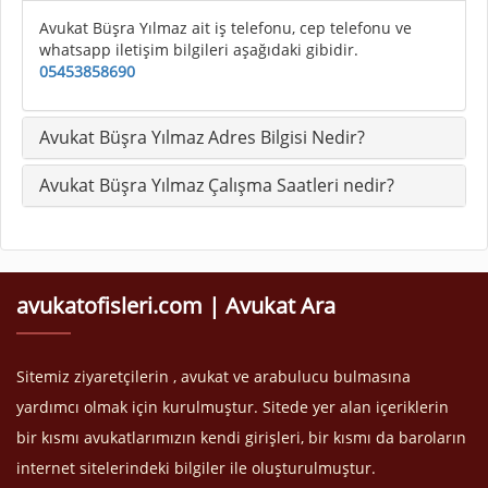
Avukat Büşra Yılmaz ait iş telefonu, cep telefonu ve
whatsapp iletişim bilgileri aşağıdaki gibidir.
05453858690
Avukat Büşra Yılmaz Adres Bilgisi Nedir?
Avukat Büşra Yılmaz Çalışma Saatleri nedir?
avukatofisleri.com | Avukat Ara
Sitemiz ziyaretçilerin , avukat ve arabulucu bulmasına
yardımcı olmak için kurulmuştur. Sitede yer alan içeriklerin
bir kısmı avukatlarımızın kendi girişleri, bir kısmı da baroların
internet sitelerindeki bilgiler ile oluşturulmuştur.