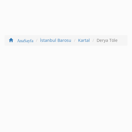
İstanbul Barosu
Kartal
Derya Töle
AnaSayfa