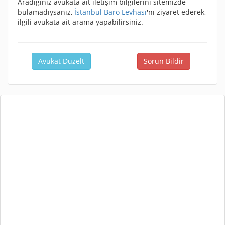
Aradığınız avukata ait iletişim bilgilerini sitemizde
bulamadıysanız,
İstanbul Baro Levhası
'nı ziyaret ederek,
ilgili avukata ait arama yapabilirsiniz.
Avukat Düzelt
Sorun Bildir