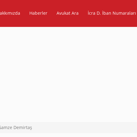
akkımızda
Haberler
Avukat Ara
İcra D. İban Numaraları
Gamze Demirtaş