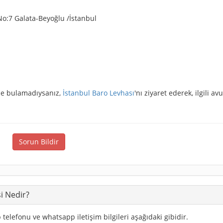
o:7 Galata-Beyoğlu /İstanbul
izde bulamadıysanız,
İstanbul Baro Levhası
'nı ziyaret ederek, ilgili av
Sorun Bildir
i Nedir?
elefonu ve whatsapp iletişim bilgileri aşağıdaki gibidir.