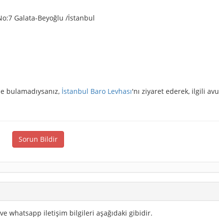
o:7 Galata-Beyoğlu /İstanbul
izde bulamadıysanız,
İstanbul Baro Levhası
'nı ziyaret ederek, ilgili av
Sorun Bildir
ve whatsapp iletişim bilgileri aşağıdaki gibidir.