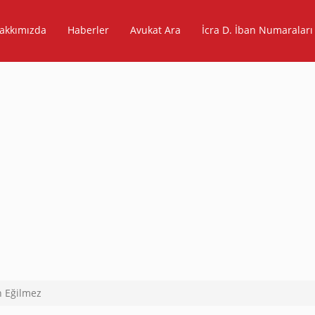
akkımızda
Haberler
Avukat Ara
İcra D. İban Numaraları
ın Eğilmez