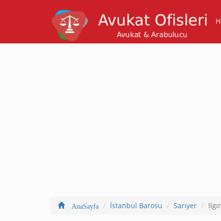
H
İstanbul Barosu
Sarıyer
Ilg
AnaSayfa