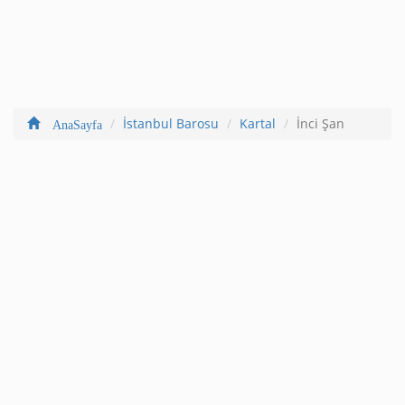
İstanbul Barosu
Kartal
İnci Şan
AnaSayfa