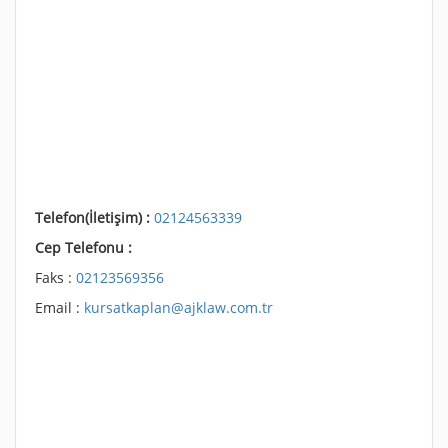
Telefon(İletişim) :
02124563339
Cep Telefonu :
Faks :
02123569356
Email :
kursatkaplan@ajklaw.com.tr