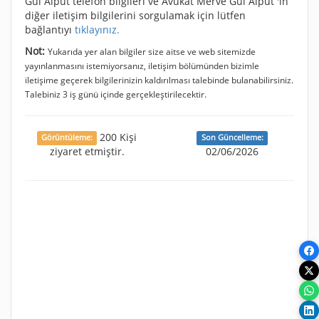
Gül Alput telefon bilgileri ve Avukat Merve Gül Alput 'ın
diğer iletişim bilgilerini sorgulamak için lütfen
bağlantıyı
tıklayınız.
Not:
Yukarıda yer alan bilgiler size aitse ve web sitemizde
yayınlanmasını istemiyorsanız, iletişim bölümünden bizimle
iletişime geçerek bilgilerinizin kaldırılması talebinde bulanabilirsiniz.
Talebiniz 3 iş günü içinde gerçekleştirilecektir.
200 Kişi
Görüntüleme:
Son Güncelleme:
ziyaret etmiştir.
02/06/2026