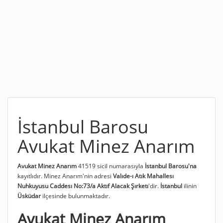
İstanbul Barosu
Avukat Minez Anarım
Avukat Minez Anarım
41519 sicil numarasıyla
İstanbul Barosu'na
kayıtlıdır. Minez Anarım'nin adresi
Valıde-ı Atık Mahallesı
Nuhkuyusu Caddesı No:73/a Aktıf Alacak Şırketı
'dir.
İstanbul
ilinin
Üsküdar
ilçesinde bulunmaktadır.
Avukat Minez Anarım