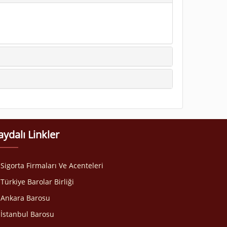
aydalı Linkler
Sigorta Firmaları Ve Acenteleri
Türkiye Barolar Birliği
Ankara Barosu
İstanbul Barosu