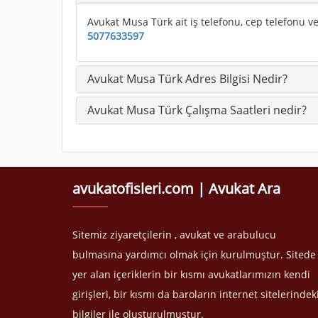
Avukat Musa Türk ait iş telefonu, cep telefonu ve 
5077633597
Avukat Musa Türk Adres Bilgisi Nedir?
Avukat Musa Türk Çalışma Saatleri nedir?
avukatofisleri.com | Avukat Ara
Sitemiz ziyaretçilerin , avukat ve arabulucu
bulmasına yardımcı olmak için kurulmuştur. Sitede
yer alan içeriklerin bir kısmı avukatlarımızın kendi
girişleri, bir kısmı da baroların internet sitelerindek
bilgiler ile oluşturulmuştur.