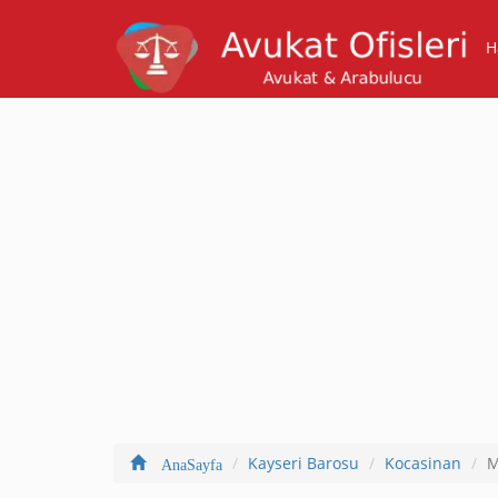
H
Kayseri Barosu
Kocasinan
M
AnaSayfa