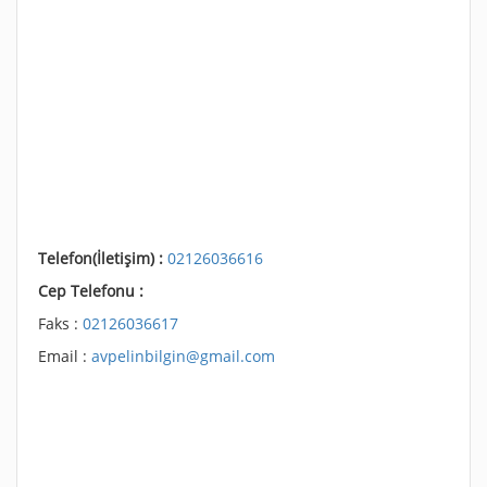
Telefon(İletişim) :
02126036616
Cep Telefonu :
Faks :
02126036617
Email :
avpelinbilgin@gmail.com