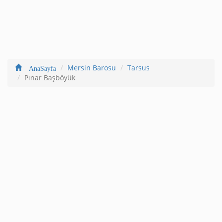
Mersin Barosu
Tarsus
AnaSayfa
Pınar Başböyük