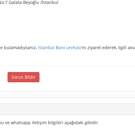
o:7 Galata-Beyoğlu /İstanbul
izde bulamadıysanız,
İstanbul Baro Levhası
'nı ziyaret ederek, ilgili av
Sorun Bildir
?
u ve whatsapp iletişim bilgileri aşağıdaki gibidir.