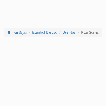
İstanbul Barosu
Beşiktaş
Rıza Güneş
AnaSayfa