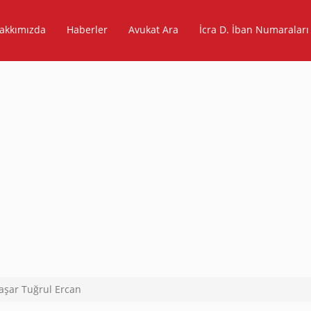
akkımızda
Haberler
Avukat Ara
İcra D. İban Numaraları
aşar Tuğrul Ercan