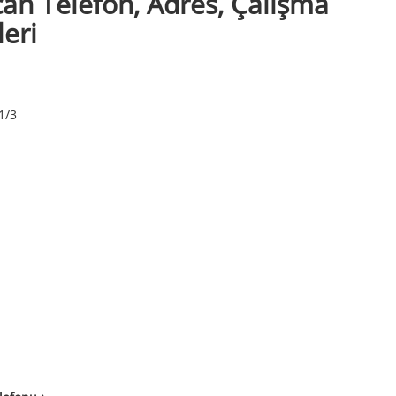
can Telefon, Adres, Çalışma
leri
1/3