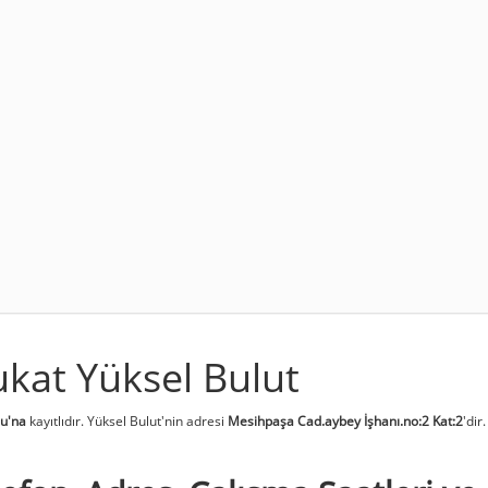
ukat Yüksel Bulut
su'na
kayıtlıdır. Yüksel Bulut'nin adresi
Mesihpaşa Cad.aybey İşhanı.no:2 Kat:2
'dir.