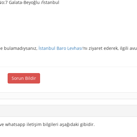
o:7 Galata-Beyoğlu /İstanbul
izde bulamadıysanız,
İstanbul Baro Levhası
'nı ziyaret ederek, ilgili av
Sorun Bildir
ve whatsapp iletişim bilgileri aşağıdaki gibidir.