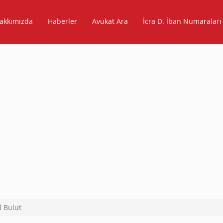
akkımızda
Haberler
Avukat Ara
İcra D. İban Numaraları
l Bulut