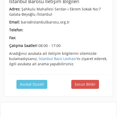
İstanbul Barosu İletişim Bilgileri
Adres:
Şahkulu Mahallesi Serdar-ı Ekrem Sokak No:7
Galata-Beyoğlu /İstanbul
Email:
baro@istanbulbarosu.org.tr
Telefon:
Fax:
Çalışma Saatleri
08:00 - 17:00
Aradığınız avukata ait iletişim bilgilerini sitemizde
bulamadıysanız,
İstanbul Baro Levhası
'nı ziyaret ederek,
ilgili avukata ait arama yapabilirsiniz.
Avukat Düzelt
Sorun Bildir