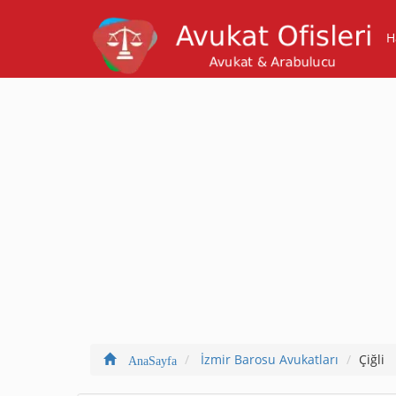
H
İzmir Barosu Avukatları
Çiğli
AnaSayfa