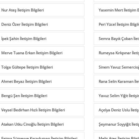
Nur Ateş İletişim Bilgileri
Yasemin Mert İletişim Bi
Deniz Özer İletişim Bilgileri
Peri Yücel İletişim Bilgil
İpek Şahin İletişim Bilgileri
Semra Bayık Çoban İleti
Merve Tuana Erkan İletişim Bilgileri
Rumeysa Kırkpınar İletiş
Tolga Gültepe İletişim Bilgileri
Sinem Yavuz Semercioğlu
Ahmet Beyaz İletişim Bilgileri
Rana Selin Karaman İleti
Bengü Şen İletişim Bilgileri
Yavuz Selim Yiğit İletişi
Veysel Bedirhan Hızlı İletişim Bilgileri
Açelya Deniz Uslu İletiş
Atakan Utku Cinoğlu İletişim Bilgileri
Şeymanur Soyyiğit İletiş
Fatma Sümeyye Karaduman İletişim Bilgileri
Melis Ateş İletişim Bilgi