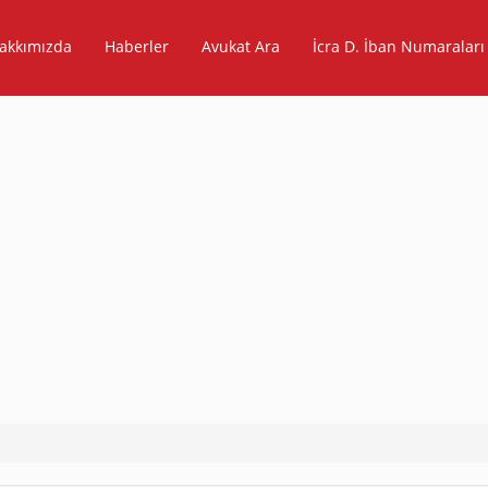
akkımızda
Haberler
Avukat Ara
İcra D. İban Numaraları