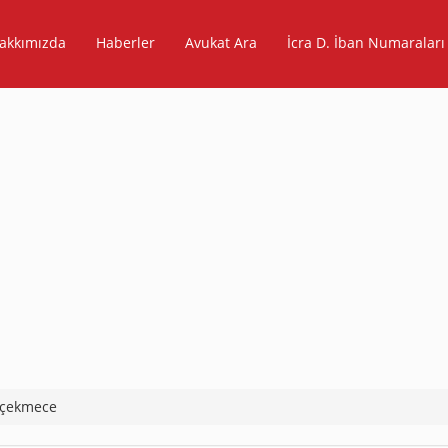
akkımızda
Haberler
Avukat Ara
İcra D. İban Numaraları
çekmece