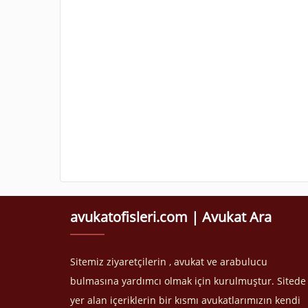
avukatofisleri.com | Avukat Ara
Sitemiz ziyaretçilerin , avukat ve arabulucu
bulmasına yardımcı olmak için kurulmuştur. Sitede
yer alan içeriklerin bir kısmı avukatlarımızın kendi