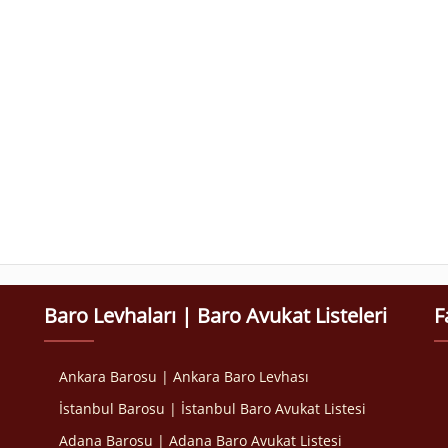
Baro Levhaları | Baro Avukat Listeleri
F
Ankara Barosu | Ankara Baro Levhası
İstanbul Barosu | İstanbul Baro Avukat Listesi
Adana Barosu | Adana Baro Avukat Listesi