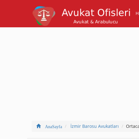
H
İzmir Barosu Avukatları
Ortac
AnaSayfa