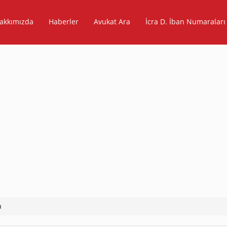
akkımızda
Haberler
Avukat Ara
İcra D. İban Numaraları
a