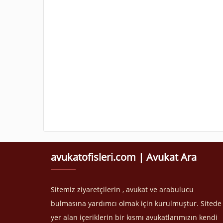
avukatofisleri.com | Avukat Ara
Sitemiz ziyaretçilerin , avukat ve arabulucu
bulmasına yardımcı olmak için kurulmuştur. Sitede
yer alan içeriklerin bir kısmı avukatlarımızın kendi