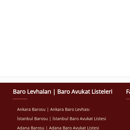
Baro Levhaları | Baro Avukat Listeleri
F
Ankara Barosu | Ankara Baro Levhası
İstanbul Barosu | İstanbul Baro Avukat Listesi
Adana Barosu | Adana Baro Avukat Listesi