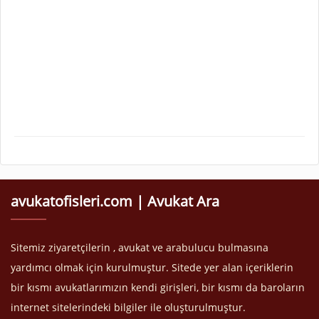
avukatofisleri.com | Avukat Ara
Sitemiz ziyaretçilerin , avukat ve arabulucu bulmasına
yardımcı olmak için kurulmuştur. Sitede yer alan içeriklerin
bir kısmı avukatlarımızın kendi girişleri, bir kısmı da baroların
internet sitelerindeki bilgiler ile oluşturulmuştur.