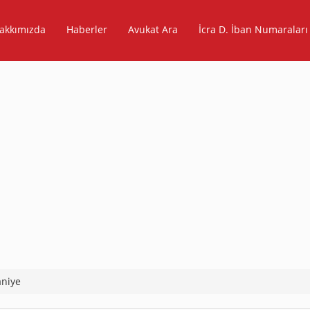
akkımızda
Haberler
Avukat Ara
İcra D. İban Numaraları
niye