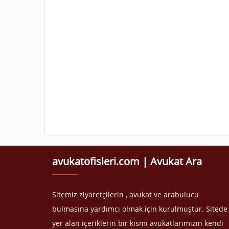
avukatofisleri.com | Avukat Ara
Sitemiz ziyaretçilerin , avukat ve arabulucu
bulmasına yardımcı olmak için kurulmuştur. Sitede
yer alan içeriklerin bir kısmı avukatlarımızın kendi