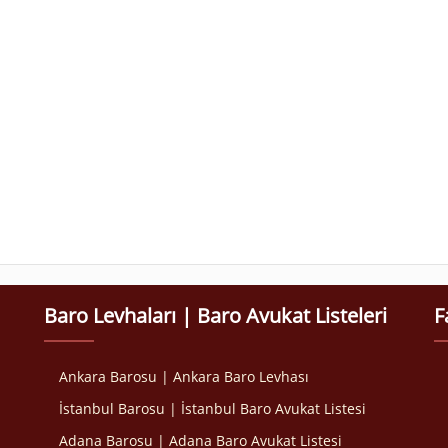
Baro Levhaları | Baro Avukat Listeleri
F
Ankara Barosu | Ankara Baro Levhası
İstanbul Barosu | İstanbul Baro Avukat Listesi
Adana Barosu | Adana Baro Avukat Listesi