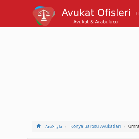
H
Konya Barosu Avukatları
Ümra
AnaSayfa