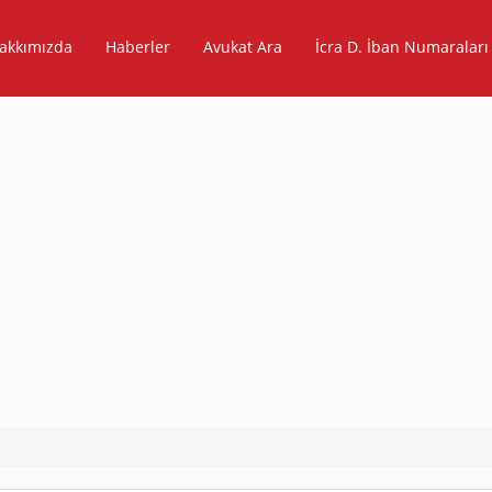
akkımızda
Haberler
Avukat Ara
İcra D. İban Numaraları