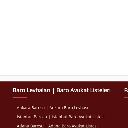
Baro Levhaları | Baro Avukat Listeleri
F
Ankara Barosu | Ankara Baro Levhası
İstanbul Barosu | İstanbul Baro Avukat Listesi
Adana Barosu | Adana Baro Avukat Listesi