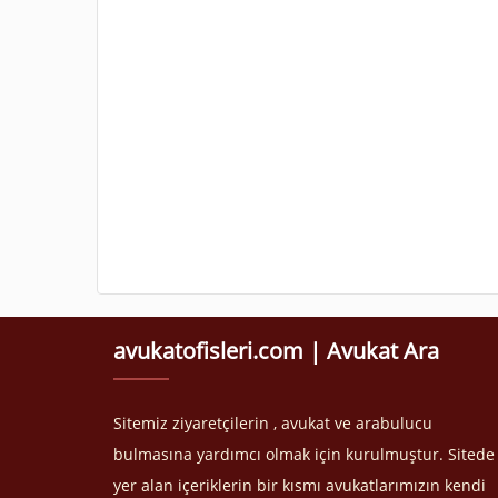
avukatofisleri.com | Avukat Ara
Sitemiz ziyaretçilerin , avukat ve arabulucu
bulmasına yardımcı olmak için kurulmuştur. Sitede
yer alan içeriklerin bir kısmı avukatlarımızın kendi