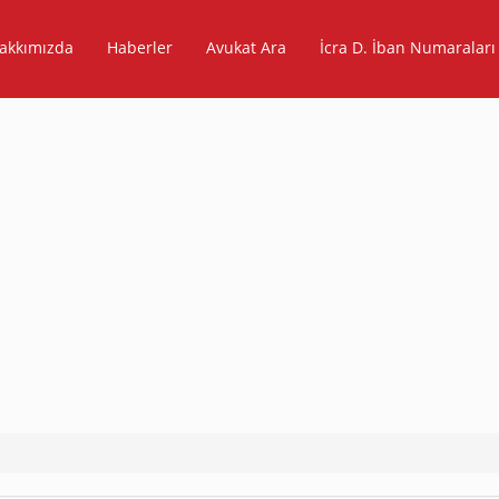
akkımızda
Haberler
Avukat Ara
İcra D. İban Numaraları