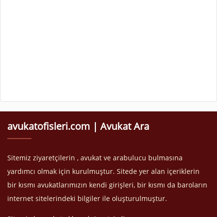
avukatofisleri.com | Avukat Ara
Sitemiz ziyaretçilerin , avukat ve arabulucu bulmasına
yardımcı olmak için kurulmuştur. Sitede yer alan içeriklerin
bir kısmı avukatlarımızın kendi girişleri, bir kısmı da baroların
internet sitelerindeki bilgiler ile oluşturulmuştur.