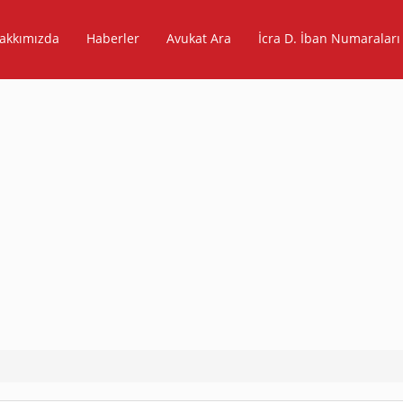
akkımızda
Haberler
Avukat Ara
İcra D. İban Numaraları