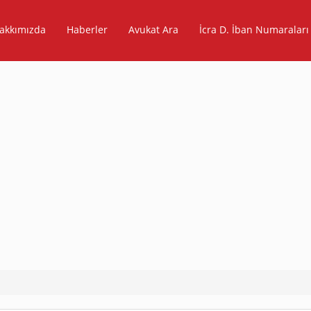
akkımızda
Haberler
Avukat Ara
İcra D. İban Numaraları