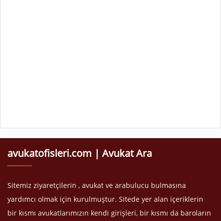
avukatofisleri.com | Avukat Ara
Sitemiz ziyaretçilerin , avukat ve arabulucu bulmasına
yardımcı olmak için kurulmuştur. Sitede yer alan içeriklerin
bir kısmı avukatlarımızın kendi girişleri, bir kısmı da baroların