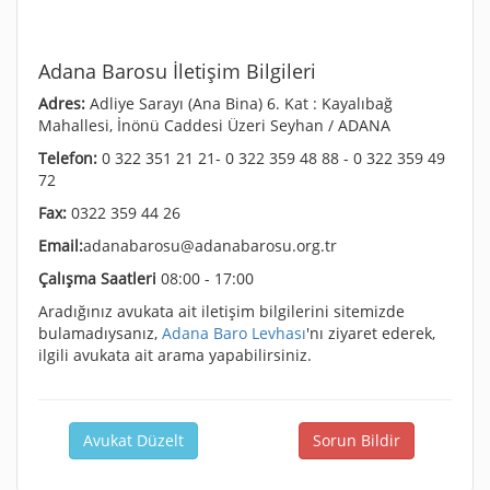
Adana Barosu İletişim Bilgileri
Adres:
Adliye Sarayı (Ana Bina) 6. Kat : Kayalıbağ
Mahallesi, İnönü Caddesi Üzeri Seyhan / ADANA
Telefon:
0 322 351 21 21- 0 322 359 48 88 - 0 322 359 49
72
Fax:
0322 359 44 26
Email:
adanabarosu@adanabarosu.org.tr
Çalışma Saatleri
08:00 - 17:00
Aradığınız avukata ait iletişim bilgilerini sitemizde
bulamadıysanız,
Adana Baro Levhası
'nı ziyaret ederek,
ilgili avukata ait arama yapabilirsiniz.
Avukat Düzelt
Sorun Bildir