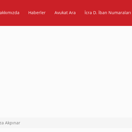
akkımızda
Haberler
Avukat Ara
İcra D. İban Numaraları
ıza Akpınar