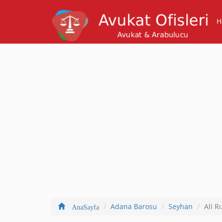
H
Adana Barosu
Seyhan
Ali R
AnaSayfa