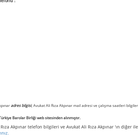
lefonu :
Akpınar
adres bilgisi
, Avukat Ali Rıza Akpınar mail adresi ve çalışma saatleri bilgiler
rkiye Barolar Birliği web sitesinden alınmıştır.
 Rıza Akpınar telefon bilgileri ve Avukat Ali Rıza Akpınar 'ın diğer il
yınız.