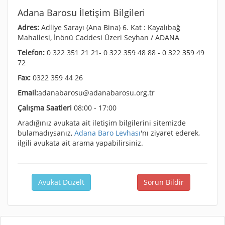
Adana Barosu İletişim Bilgileri
Adres:
Adliye Sarayı (Ana Bina) 6. Kat : Kayalıbağ
Mahallesi, İnönü Caddesi Üzeri Seyhan / ADANA
Telefon:
0 322 351 21 21- 0 322 359 48 88 - 0 322 359 49
72
Fax:
0322 359 44 26
Email:
adanabarosu@adanabarosu.org.tr
Çalışma Saatleri
08:00 - 17:00
Aradığınız avukata ait iletişim bilgilerini sitemizde
bulamadıysanız,
Adana Baro Levhası
'nı ziyaret ederek,
ilgili avukata ait arama yapabilirsiniz.
Avukat Düzelt
Sorun Bildir