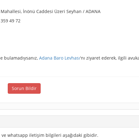
ağ Mahallesi, İnönü Caddesi Üzeri Seyhan / ADANA
 359 49 72
izde bulamadıysanız,
Adana Baro Levhası
'nı ziyaret ederek, ilgili avuk
Sorun Bildir
 ve whatsapp iletişim bilgileri aşağıdaki gibidir.