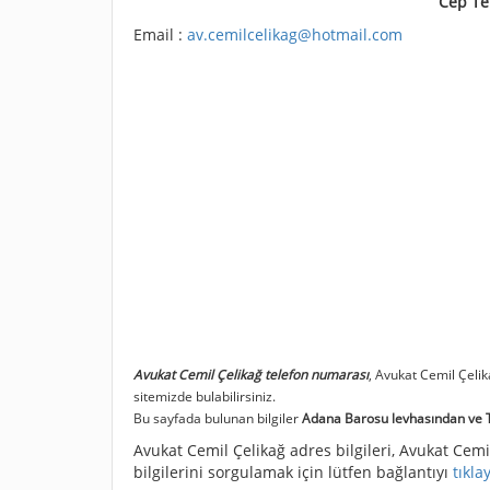
Cep Te
Email :
av.cemilcelikag@hotmail.com
Avukat Cemil Çelikağ telefon numarası
, Avukat Cemil Çeli
sitemizde bulabilirsiniz.
Bu sayfada bulunan bilgiler
Adana Barosu levhasından ve Tü
Avukat Cemil Çelikağ adres bilgileri, Avukat Cemil
bilgilerini sorgulamak için lütfen bağlantıyı
tıkla