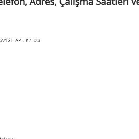
lefon, Adres, Çalışma Saatleri v
YİĞİT APT. K.1 D.3