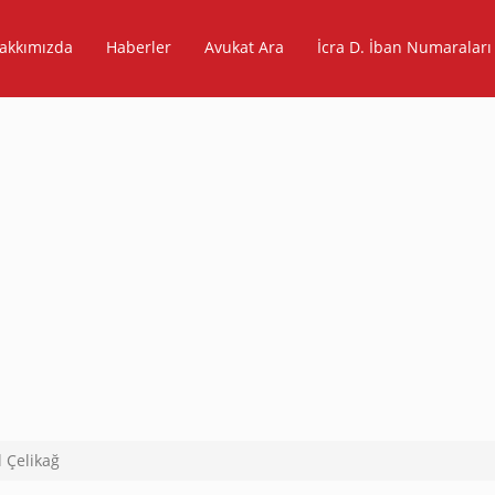
akkımızda
Haberler
Avukat Ara
İcra D. İban Numaraları
 Çelikağ