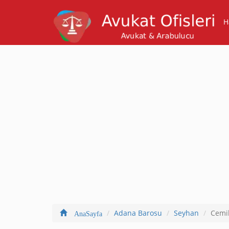
H
Adana Barosu
Seyhan
Cemil
AnaSayfa