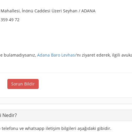
ağ Mahallesi, İnönü Caddesi Üzeri Seyhan / ADANA
 359 49 72
izde bulamadıysanız,
Adana Baro Levhası
'nı ziyaret ederek, ilgili avuk
Sorun Bildir
i Nedir?
telefonu ve whatsapp iletişim bilgileri aşağıdaki gibidir.