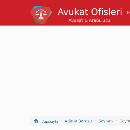
H
Adana Barosu
Seyhan
Ceyh
AnaSayfa