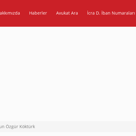
akkımızda
Haberler
Avukat Ara
İcra D. İban Numaraları
un Özgür Köktürk