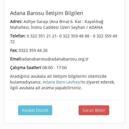
Adana Barosu İletişim Bilgileri
Adres:
Adliye Sarayı (Ana Bina) 6. Kat : Kayalıbağ
Mahallesi, İnönü Caddesi Üzeri Seyhan / ADANA
Telefon:
0 322 351 21 21- 0 322 359 48 88 - 0 322 359 49
72
Fax:
0322 359 44 26
Email:
adanabarosu@adanabarosu.org.tr
Çalışma Saatleri
08:00 - 17:00
Aradığınız avukata ait iletişim bilgilerini sitemizde
bulamadıysanız,
Adana Baro Levhası
'nı ziyaret ederek,
ilgili avukata ait arama yapabilirsiniz.
Avukat Düzelt
Sorun Bildir