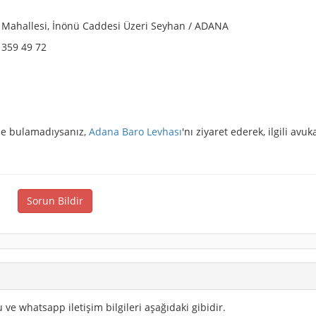
ağ Mahallesi, İnönü Caddesi Üzeri Seyhan / ADANA
 359 49 72
izde bulamadıysanız,
Adana Baro Levhası
'nı ziyaret ederek, ilgili avuk
Sorun Bildir
 ve whatsapp iletişim bilgileri aşağıdaki gibidir.