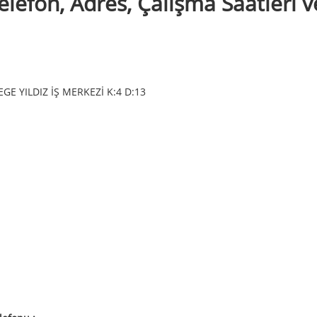
lefon, Adres, Çalışma Saatleri v
E YILDIZ İŞ MERKEZİ K:4 D:13