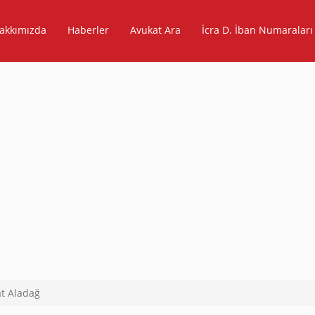
akkımızda
Haberler
Avukat Ara
İcra D. İban Numaraları
t Aladağ