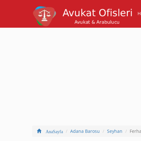
H
Adana Barosu
Seyhan
Ferha
AnaSayfa