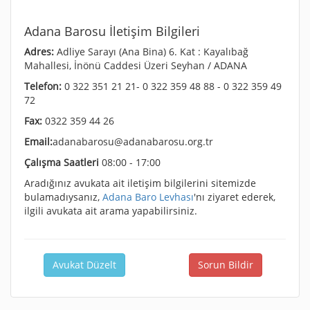
Adana Barosu İletişim Bilgileri
Adres:
Adliye Sarayı (Ana Bina) 6. Kat : Kayalıbağ
Mahallesi, İnönü Caddesi Üzeri Seyhan / ADANA
Telefon:
0 322 351 21 21- 0 322 359 48 88 - 0 322 359 49
72
Fax:
0322 359 44 26
Email:
adanabarosu@adanabarosu.org.tr
Çalışma Saatleri
08:00 - 17:00
Aradığınız avukata ait iletişim bilgilerini sitemizde
bulamadıysanız,
Adana Baro Levhası
'nı ziyaret ederek,
ilgili avukata ait arama yapabilirsiniz.
Avukat Düzelt
Sorun Bildir