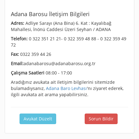
Adana Barosu İletişim Bilgileri
Adres:
Adliye Sarayı (Ana Bina) 6. Kat : Kayalıbağ
Mahallesi, İnönü Caddesi Üzeri Seyhan / ADANA
Telefon:
0 322 351 21 21- 0 322 359 48 88 - 0 322 359 49
72
Fax:
0322 359 44 26
Email:
adanabarosu@adanabarosu.org.tr
Çalışma Saatleri
08:00 - 17:00
Aradığınız avukata ait iletişim bilgilerini sitemizde
bulamadıysanız,
Adana Baro Levhası
'nı ziyaret ederek,
ilgili avukata ait arama yapabilirsiniz.
Avukat Düzelt
Sorun Bildir