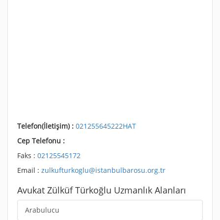
Telefon(İletişim) :
021255645222HAT
Cep Telefonu :
Faks :
02125545172
Email :
zulkufturkoglu@istanbulbarosu.org.tr
Avukat Zülküf Türkoğlu Uzmanlık Alanları
Arabulucu