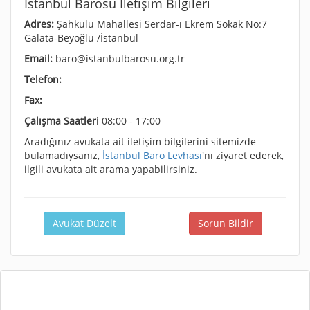
İstanbul Barosu İletişim Bilgileri
Adres:
Şahkulu Mahallesi Serdar-ı Ekrem Sokak No:7
Galata-Beyoğlu /İstanbul
Email:
baro@istanbulbarosu.org.tr
Telefon:
Fax:
Çalışma Saatleri
08:00 - 17:00
Aradığınız avukata ait iletişim bilgilerini sitemizde
bulamadıysanız,
İstanbul Baro Levhası
'nı ziyaret ederek,
ilgili avukata ait arama yapabilirsiniz.
Avukat Düzelt
Sorun Bildir