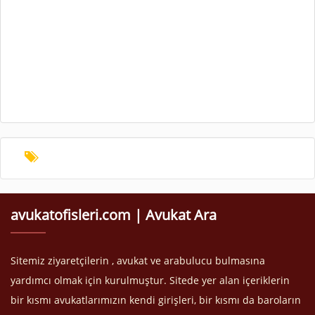
avukatofisleri.com | Avukat Ara
Sitemiz ziyaretçilerin , avukat ve arabulucu bulmasına
yardımcı olmak için kurulmuştur. Sitede yer alan içeriklerin
bir kısmı avukatlarımızın kendi girişleri, bir kısmı da baroların