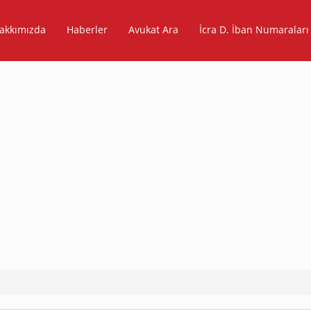
akkımızda
Haberler
Avukat Ara
İcra D. İban Numaraları