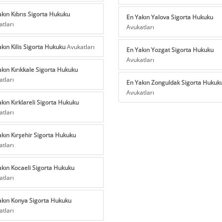
akın Kıbrıs Sigorta Hukuku
En Yakın Yalova Sigorta Hukuku
atları
Avukatları
akın Kilis Sigorta Hukuku
Avukatları
En Yakın Yozgat Sigorta Hukuku
Avukatları
akın Kırıkkale Sigorta Hukuku
atları
En Yakın Zonguldak Sigorta Hukuk
Avukatları
kın Kırklareli Sigorta Hukuku
atları
akın Kırşehir Sigorta Hukuku
atları
akın Kocaeli Sigorta Hukuku
atları
akın Konya Sigorta Hukuku
atları