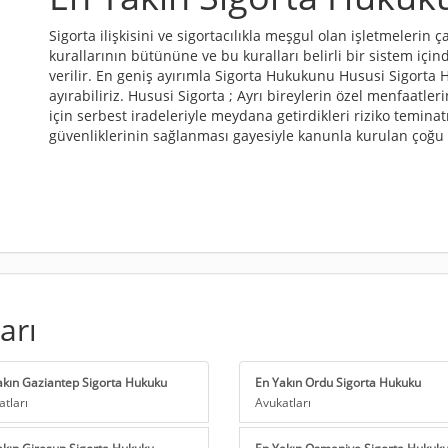
Sigorta ilişkisini ve sigortacılıkla meşgul olan işletmelerin 
kurallarının bütününe ve bu kuralları belirli bir sistem içi
verilir. En geniş ayırımla Sigorta Hukukunu Hususi Sigorta 
ayırabiliriz. Hususi Sigorta ; Ayrı bireylerin özel menfaatleri
için serbest iradeleriyle meydana getirdikleri riziko teminatı
güvenliklerinin sağlanması gayesiyle kanunla kurulan çoğu 
arı
akın Gaziantep Sigorta Hukuku
En Yakın Ordu Sigorta Hukuku
atları
Avukatları
akın Giresun Sigorta Hukuku
En Yakın Osmaniye Sigorta Hukuk