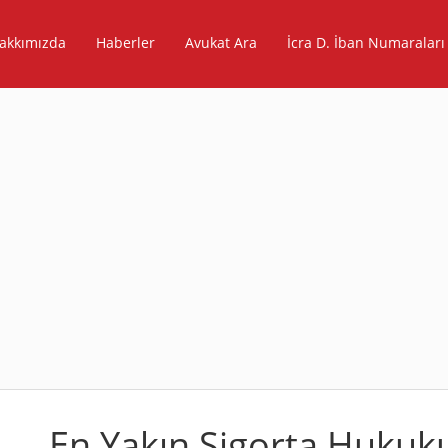
akkımızda
Haberler
Avukat Ara
İcra D. İban Numaraları
En Yakın Sigorta Hukuku