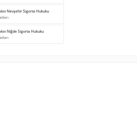
akın Nevşehir Sigorta Hukuku
atları
akın Niğde Sigorta Hukuku
atları